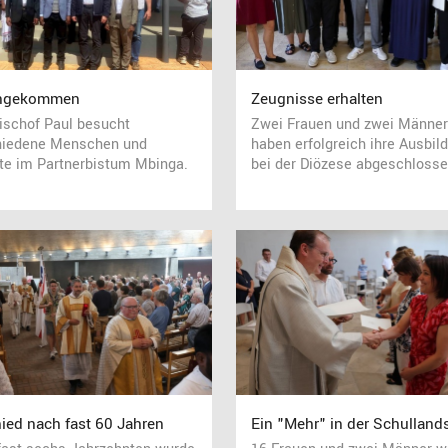
angekommen
Zeugnisse erhalten
ischof Paul besucht
Zwei Frauen und zwei Männer
hiedene Menschen und
haben erfolgreich ihre Ausbil
te im Partnerbistum Mbinga.
bei der Diözese abgeschlosse
ied nach fast 60 Jahren
Ein "Mehr" in der Schulland