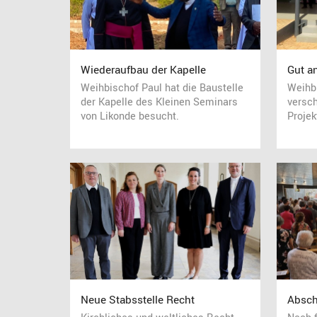
Wiederaufbau der Kapelle
Gut 
Weihbischof Paul hat die Baustelle
Weihb
der Kapelle des Kleinen Seminars
versc
von Likonde besucht.
Projek
Neue Stabsstelle Recht
Absch