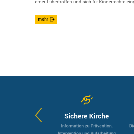
erneut übertroffen und sich für Kinderrechte ein
mehr
trategie
Sichere Kirche
ngen unseres Bistums
Information zu Prävention,
Di
bis 2030
Intervention und Aufarbeitung