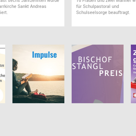
fast sechs Jahrzehnten wurde
16 Frauen und zwei Männer w
arrkirche Sankt Andreas
für Schulpastoral und
iert.
Schulseelsorge beauftragt.