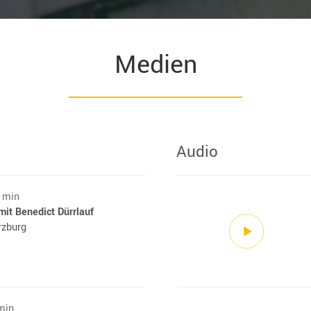
Medien
Audio
4 min
it Benedict Dürrlauf
rzburg
min