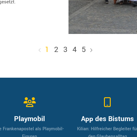
gesetzt.
1
2
3
4
5
Playmobil
App des Bistums
e Frankenapostel als Playmobil-
Kilian: Hilfreicher Begleiter fü
Figuren
den Glaubensalltag